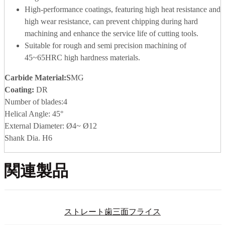
High-performance coatings, featuring high heat resistance and
high wear resistance, can prevent chipping during hard
machining and enhance the service life of cutting tools.
Suitable for rough and semi precision machining of
45~65HRC high hardness materials.
Carbide Material
:S
MG
Coating:
DR
Number of blades:4
Helical Angle: 45°
External Diameter: Ø4~ Ø12
Shank Dia. H6
関連製品
ストレート歯三面フライス