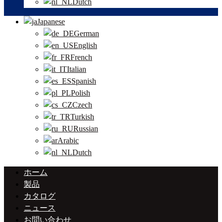
Dutch
Japanese
German
English
French
Italian
Spanish
Polish
Czech
Turkish
Russian
Arabic
Dutch
ホーム
製品
カタログ
ニュース
お問い合わせ