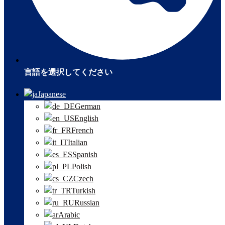
言語を選択してください
Japanese
German
English
French
Italian
Spanish
Polish
Czech
Turkish
Russian
Arabic