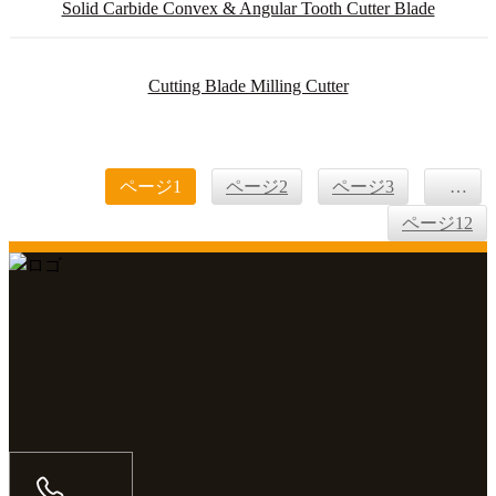
Solid Carbide Convex & Angular Tooth Cutter Blade
Cutting Blade Milling Cutter
ページ
1
ページ
2
ページ
3
…
ページ
12