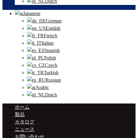
Dutch
Japanese
German
English
French
Italian
Spanish
Polish
Czech
Turkish
Russian
Arabic
Dutch
ホーム
製品
カタログ
ニュース
お問い合わせ