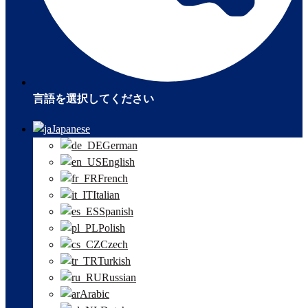
言語を選択してください
Japanese
German
English
French
Italian
Spanish
Polish
Czech
Turkish
Russian
Arabic