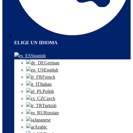
ELIGE UN IDIOMA
Spanish
German
English
French
Italian
Polish
Czech
Turkish
Russian
Japanese
Arabic