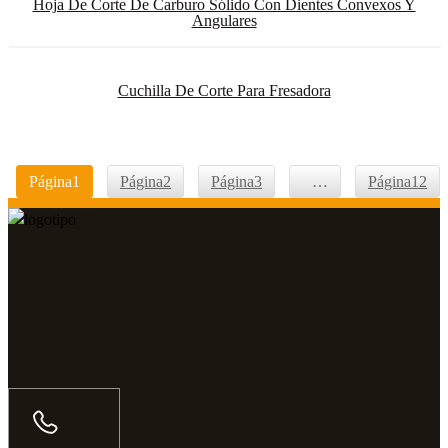
Hoja De Corte De Carburo Sólido Con Dientes Convexos Y
Angulares
Cuchilla De Corte Para Fresadora
Página
1
Página
2
Página
3
…
Página
12