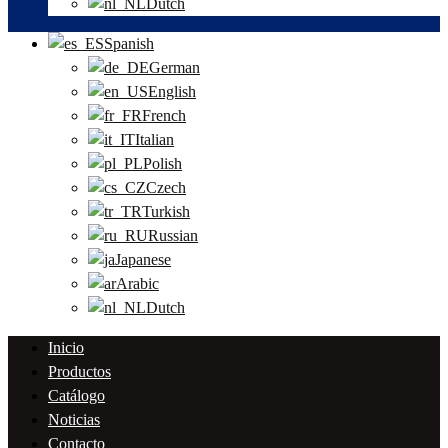
Dutch
Spanish
German
English
French
Italian
Polish
Czech
Turkish
Russian
Japanese
Arabic
Dutch
Inicio
Productos
Catálogo
Noticias
Contacto