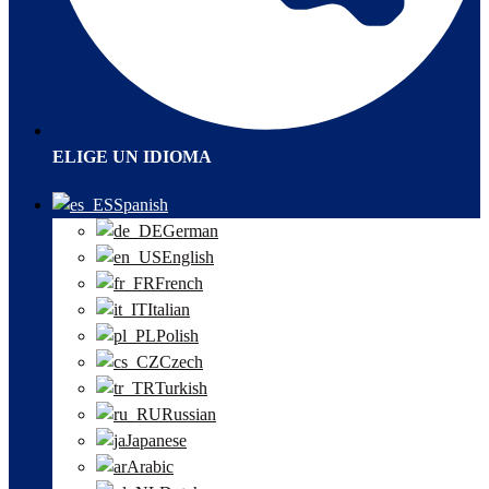
ELIGE UN IDIOMA
Spanish
German
English
French
Italian
Polish
Czech
Turkish
Russian
Japanese
Arabic