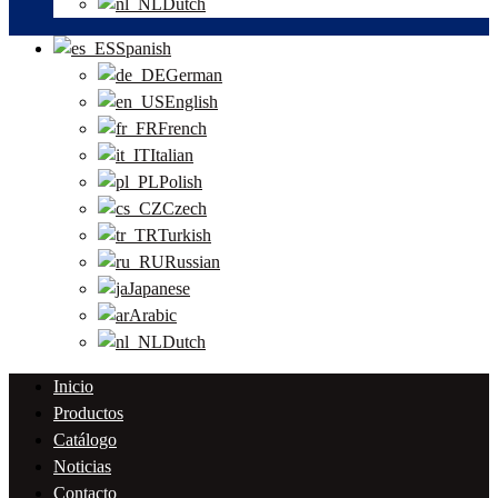
Dutch
Spanish
German
English
French
Italian
Polish
Czech
Turkish
Russian
Japanese
Arabic
Dutch
Inicio
Productos
Catálogo
Noticias
Contacto