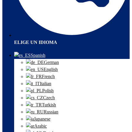
ELIGE UN IDIOMA
Spanish
German
English
French
Italian
Polish
Czech
Turkish
Russian
Japanese
Arabic