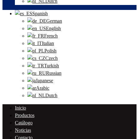
Dutch
Spanish
German
English
French
Italian
Polish
Czech
Turkish
Russian
Japanese
Arabic
Dutch
Inicio
Productos
Catálogo
Noticias
Contacto