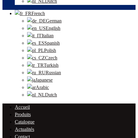
Dutch
French
German
English
Italian
Spanish
Polish
Czech
Turkish
Russian
Japanese
Arabic
Dutch
Accueil
Produits
Catalogue
Actualités
Contact