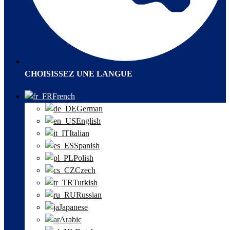
CHOISISSEZ UNE LANGUE
French
German
English
Italian
Spanish
Polish
Czech
Turkish
Russian
Japanese
Arabic