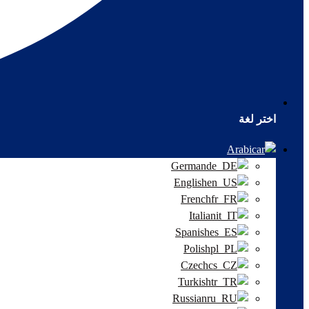
اختر لغة
Arabic
German
English
French
Italian
Spanish
Polish
Czech
Turkish
Russian