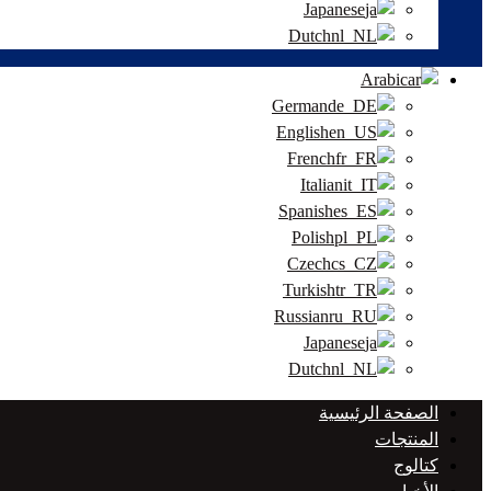
Japanese
Dutch
Arabic
German
English
French
Italian
Spanish
Polish
Czech
Turkish
Russian
Japanese
Dutch
الصفحة الرئيسية
المنتجات
كتالوج