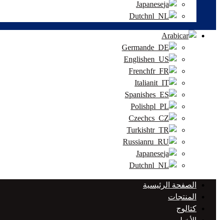
Japanese
Dutch
Arabic
German
English
French
Italian
Spanish
Polish
Czech
Turkish
Russian
Japanese
Dutch
الصفحة الرئيسية
المنتجات
كتالوج