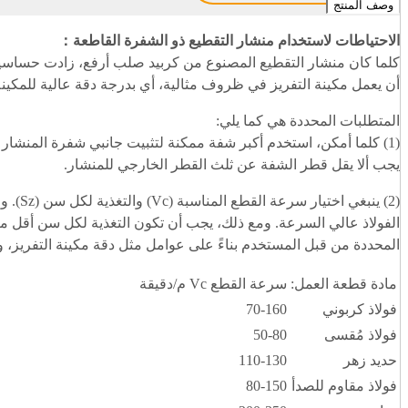
وصف المنتج
الاحتياطات لاستخدام منشار التقطيع ذو الشفرة القاطعة
：
كلما كان منشار التقطيع المصنوع من كربيد صلب أرفع، زادت حساسيته ل
أن يعمل مكينة التفريز في ظروف مثالية، أي بدرجة دقة عالية للمكين
المتطلبات المحددة هي كما يلي:
(1) كلما أمكن، استخدم أكبر شفة ممكنة لتثبيت جانبي شفرة المنشار
يجب ألا يقل قطر الشفة عن ثلث القطر الخارجي للمنشار.
(2) ي
المحددة من قبل المستخدم بناءً على عوامل مثل دقة مكينة التفريز، 
مادة قطعة العمل:
سرعة القطع Vc م/دقيقة
فولاذ كربوني
70-160
فولاذ مُقسى
50-80
حديد زهر
110-130
فولاذ مقاوم للصدأ
80-150