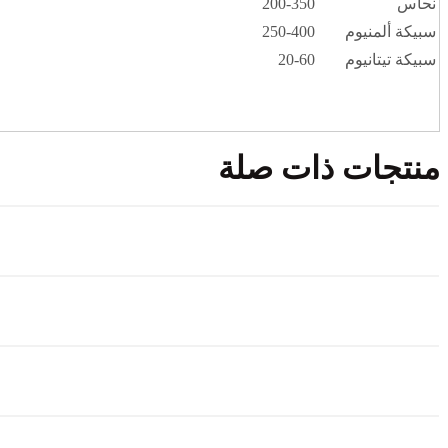
نحاس
200-350
سبيكة ألمنيوم
250-400
سبيكة تيتانيوم
20-60
منتجات ذات صلة