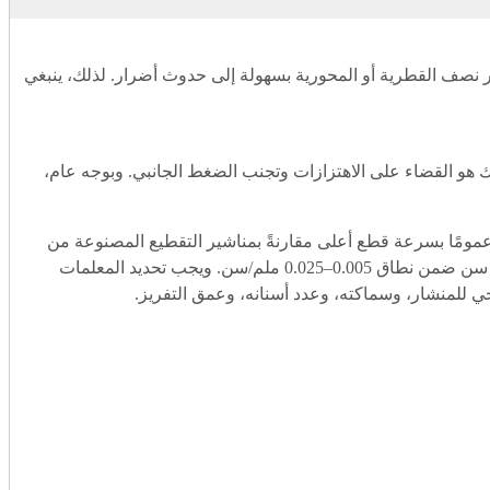
ير نصف القطرية أو المحورية بسهولة إلى حدوث أضرار. لذلك، ينبغي
ك هو القضاء على الاهتزازات وتجنب الضغط الجانبي. وبوجه عام،
طيع المصنوعة من كربيد صلب عمومًا بسرعة قطع أعلى مقارنةً بمناشير التقطيع المصنوعة من
الفولاذ عالي السرعة. ومع ذلك، يجب أن تكون التغذية لكل سن أقل منها في مناشير الفولاذ عالي السرعة. وعادةً ما يمكن ضبط التغذية لكل سن ضمن نطاق 0.005–0.025 ملم/سن. ويجب تحديد المعلمات
ي للمنشار، وسماكته، وعدد أسنانه، وعمق التفريز.