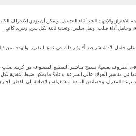
لاهتزاز والإجهاد الشد أثناء التشغيل. ويمكن أن يؤدي الانحراف الكب
ة، وحامل أداة صلب، ونقل سلس، وتغذية ثابتة لكل سن، وتبريد كافٍ.
 على حامل الأداة، شريطة ألا يؤثر ذلك في عمق التفريز. والهدف من ذل
نبغي اختيار سرعة القطع المناسبة (Vc) والتغذية لكل سن (Sz). وفي الظروف نفسها، تسمح مناشير التق
وسرعة المغزل، وخصائص المادة المشغولة، بالإضافة إلى القطر الخارج