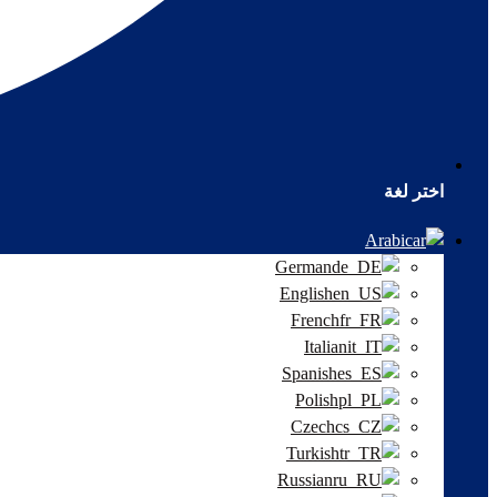
اختر لغة
Arabic
German
English
French
Italian
Spanish
Polish
Czech
Turkish
Russian