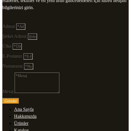
Haberler, teklifler ve en yeni ürün güncellemeleri için lütfen iletişim
bilgilerinizi girin.
Adınız
Şirket Adınız
Ülke
E-Postanız
Numaranız
Mesaj
Gönder
Ana Sayfa
Hakkımızda
Ürünler
Katalog