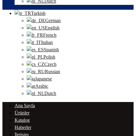
Dutch
Turkish
German
English
French
Italian
Spanish
Polish
Czech
Russian
Japanese
Arabic
Dutch
Ana Sayfa
Ürünler
Katalog
Haberler
İletişim