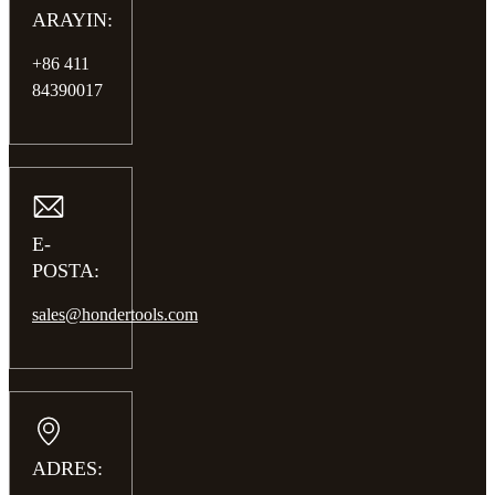
ARAYIN:
+86 411
84390017
E-
POSTA:
sales@hondertools.com
ADRES: