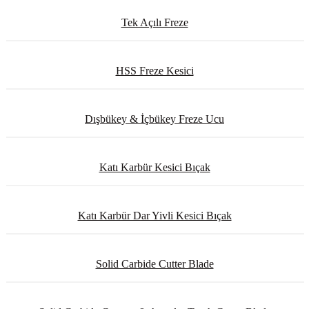
Tek Açılı Freze
HSS Freze Kesici
Dışbükey & İçbükey Freze Ucu
Katı Karbür Kesici Bıçak
Katı Karbür Dar Yivli Kesici Bıçak
Solid Carbide Cutter Blade