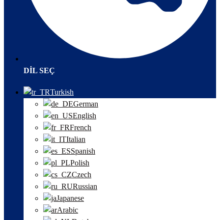
DIL SEÇ
Turkish
German
English
French
Italian
Spanish
Polish
Czech
Russian
Japanese
Arabic