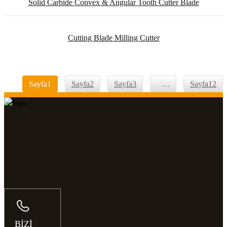
Solid Carbide Convex & Angular Tooth Cutter Blade
Cutting Blade Milling Cutter
Sayfa
1
Sayfa
2
Sayfa
3
…
Sayfa
12
BİZİ