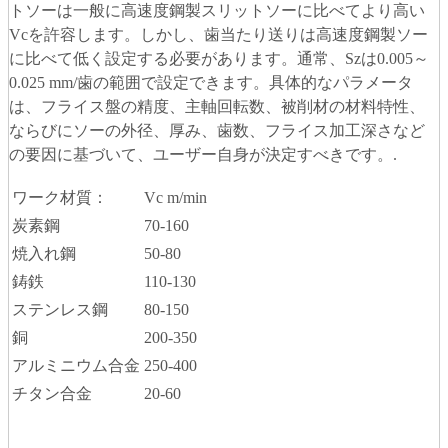
トソーは一般に高速度鋼製スリットソーに比べてより高い
Vcを許容します。しかし、歯当たり送りは高速度鋼製ソー
に比べて低く設定する必要があります。通常、Szは0.005～
0.025 mm/歯の範囲で設定できます。具体的なパラメータ
は、フライス盤の精度、主軸回転数、被削材の材料特性、
ならびにソーの外径、厚み、歯数、フライス加工深さなど
の要因に基づいて、ユーザー自身が決定すべきです。.
ワーク材質：
Vc m/min
炭素鋼
70-160
焼入れ鋼
50-80
鋳鉄
110-130
ステンレス鋼
80-150
銅
200-350
アルミニウム合金
250-400
チタン合金
20-60