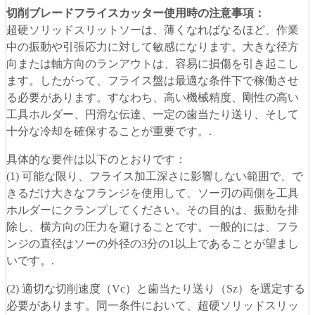
切削ブレードフライスカッター使用時の注意事項
：
超硬ソリッドスリットソーは、薄くなればなるほど、作業
中の振動や引張応力に対して敏感になります。大きな径方
向または軸方向のランアウトは、容易に損傷を引き起こし
ます。したがって、フライス盤は最適な条件下で稼働させ
る必要があります。すなわち、高い機械精度、剛性の高い
工具ホルダー、円滑な伝達、一定の歯当たり送り、そして
十分な冷却を確保することが重要です。.
具体的な要件は以下のとおりです：
(1) 可能な限り、フライス加工深さに影響しない範囲で、で
きるだけ大きなフランジを使用して、ソー刃の両側を工具
ホルダーにクランプしてください。その目的は、振動を排
除し、横方向の圧力を避けることです。一般的には、フラ
ンジの直径はソーの外径の3分の1以上であることが望まし
いです。.
(2) 適切な切削速度（Vc）と歯当たり送り（Sz）を選定する
必要があります。同一条件において、超硬ソリッドスリッ