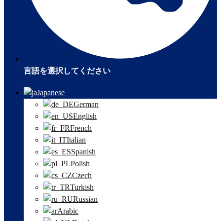
言語を選択してください
Japanese
German
English
French
Italian
Spanish
Polish
Czech
Turkish
Russian
Arabic