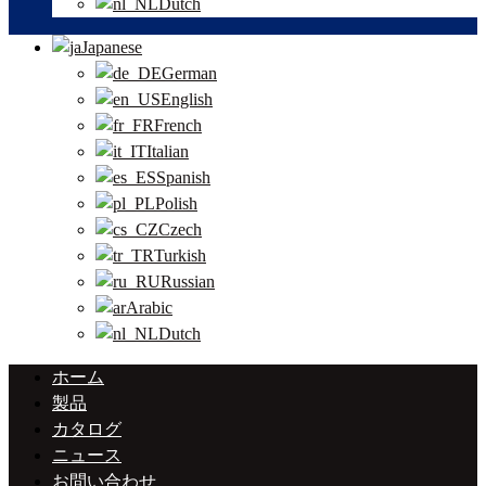
Dutch
Japanese
German
English
French
Italian
Spanish
Polish
Czech
Turkish
Russian
Arabic
Dutch
ホーム
製品
カタログ
ニュース
お問い合わせ