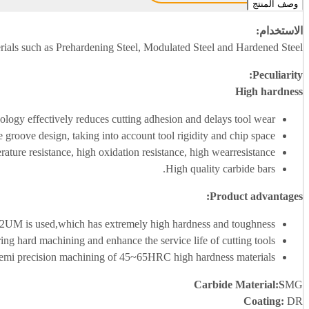
وصف المنتج
الاستخدام:
rials such as Prehardening Steel, Modulated Steel and Hardened Steel
Peculiarity:
High hardness
ology effectively reduces cutting adhesion and delays tool wear.
 groove design, taking into account tool rigidity and chip space
ture resistance, high oxidation resistance, high wearresistance
High quality carbide bars.
:
Product advantages
f 0.2UM is used,which has extremely high hardness and toughness.
ng hard machining and enhance the service life of cutting tools.
semi precision machining of 45~65HRC high hardness materials.
Carbide Material
:S
MG
Coating:
DR