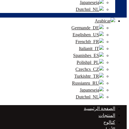
Japanese
Dutch
Arabic
German
English
French
Italian
Spanish
Polish
Czech
Turkish
Russian
Japanese
Dutch
الصفحة الرئيسية
المنتجات
كتالوج