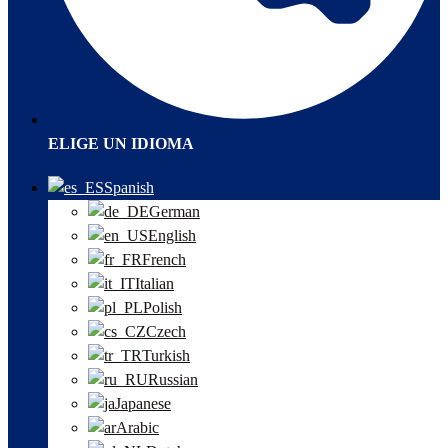
ELIGE UN IDIOMA
Spanish
German
English
French
Italian
Polish
Czech
Turkish
Russian
Japanese
Arabic