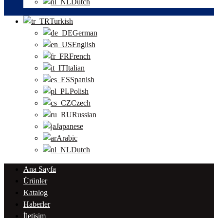
Dutch
Turkish
German
English
French
Italian
Spanish
Polish
Czech
Russian
Japanese
Arabic
Dutch
Ana Sayfa
Ürünler
Katalog
Haberler
İletişim