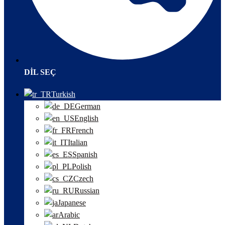
DIL SEÇ
Turkish
German
English
French
Italian
Spanish
Polish
Czech
Russian
Japanese
Arabic