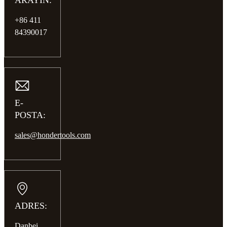
ARAYIN:
+86 411
84390017
E-
POSTA:
sales@hondertools.com
ADRES:
Danbei