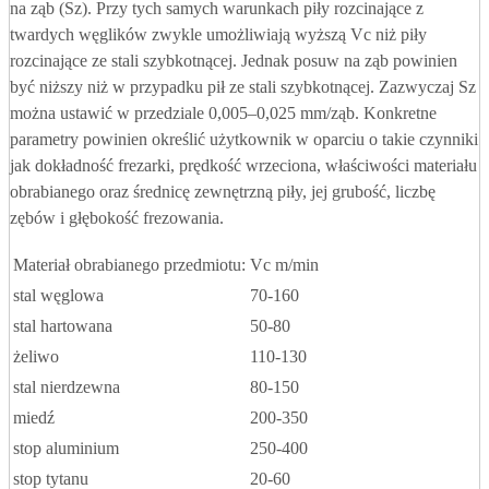
na ząb (Sz). Przy tych samych warunkach piły rozcinające z
twardych węglików zwykle umożliwiają wyższą Vc niż piły
rozcinające ze stali szybkotnącej. Jednak posuw na ząb powinien
być niższy niż w przypadku pił ze stali szybkotnącej. Zazwyczaj Sz
można ustawić w przedziale 0,005–0,025 mm/ząb. Konkretne
parametry powinien określić użytkownik w oparciu o takie czynniki
jak dokładność frezarki, prędkość wrzeciona, właściwości materiału
obrabianego oraz średnicę zewnętrzną piły, jej grubość, liczbę
zębów i głębokość frezowania.
Materiał obrabianego przedmiotu:
Vc m/min
stal węglowa
70-160
stal hartowana
50-80
żeliwo
110-130
stal nierdzewna
80-150
miedź
200-350
stop aluminium
250-400
stop tytanu
20-60