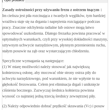
Opis produktu
Zasady ostrożności przy używaniu frezu z ostrzem tnącym
：
Im cieńsza jest piła rozcinająca z twardych węglików, tym bardziej
wrażliwa staje się na drgania i naprężenia rozciągające podczas
pracy. Znaczne odchylenia radialne lub osiowe mogą łatwo
spowodować uszkodzenia. Dlatego frezarka powinna pracować w
optymalnych warunkach, czyli przy wysokiej dokładności maszyny,
sztywnym uchwycie narzędziowym, płynnym przeniesieniu ruchu,
stałym posuwie na ząb oraz wystarczającym chłodzeniu.
Specyficzne wymagania są następujące:
(1) W miarę możliwości należy stosować jak największą
kołnierzową osłonę, aby mocować obie strony ostrza piły do
uchwytu narzędziowego, pod warunkiem, że nie wpłynie to na
głębokość frezowania. Celem jest eliminacja drgań i uniknięcie
ciśnienia bocznego. Zazwyczaj średnica kołnierza powinna
wynosić co najmniej jedną trzecią średnicy zewnętrznej piły.
(2) Należy odpowiednio dobrać prędkość skrawania (Vc) i posuw