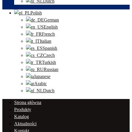
Dutch
Polish
German
English
French
Italian
Spanish
Czech
Turkish
Russian
Japanese
Arabic
Dutch
Strona główna
Produkty
Katalog
Aktualności
Kontakt