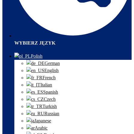
WYBIERZ JĘZYK
Polish
German
English
French
Italian
Spanish
Czech
Turkish
Russian
Japanese
Arabic