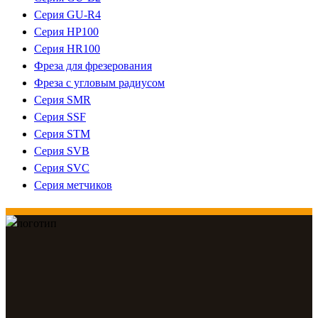
Серия GU-R4
Серия HP100
Серия HR100
Фреза для фрезерования
Фреза с угловым радиусом
Серия SMR
Серия SSF
Серия STM
Серия SVB
Серия SVC
Серия метчиков