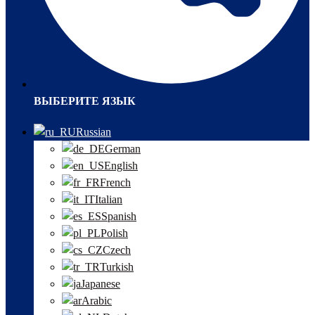
ВЫБЕРИТЕ ЯЗЫК
Russian
German
English
French
Italian
Spanish
Polish
Czech
Turkish
Japanese
Arabic