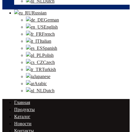
Dutch
Russian
German
English
French
Italian
Spanish
Polish
Czech
Turkish
Japanese
Arabic
Dutch
Главная
Продукты
Каталог
Новости
Контакты