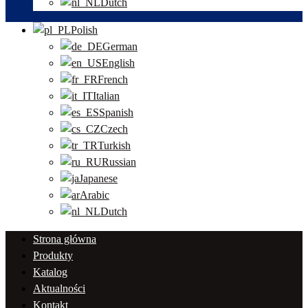
Dutch
Polish
German
English
French
Italian
Spanish
Czech
Turkish
Russian
Japanese
Arabic
Dutch
Strona główna
Produkty
Katalog
Aktualności
Kontakt