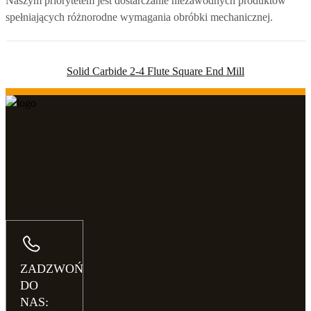
Naszym priorytetem jest dostarczanie niezawodnych produktów
spełniających różnorodne wymagania obróbki mechanicznej.
Solid Carbide 2-4 Flute Square End Mill
ZADZWOŃ
DO
NAS: