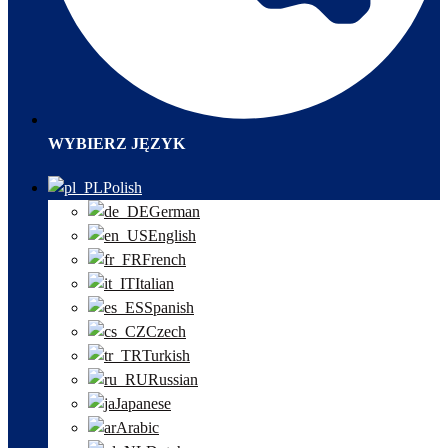
WYBIERZ JĘZYK
Polish
German
English
French
Italian
Spanish
Czech
Turkish
Russian
Japanese
Arabic