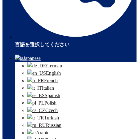
言語を選択してください
Japanese
German
English
French
Italian
Spanish
Polish
Czech
Turkish
Russian
Arabic