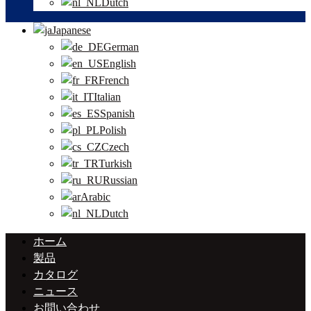
Dutch
Japanese
German
English
French
Italian
Spanish
Polish
Czech
Turkish
Russian
Arabic
Dutch
ホーム
製品
カタログ
ニュース
お問い合わせ