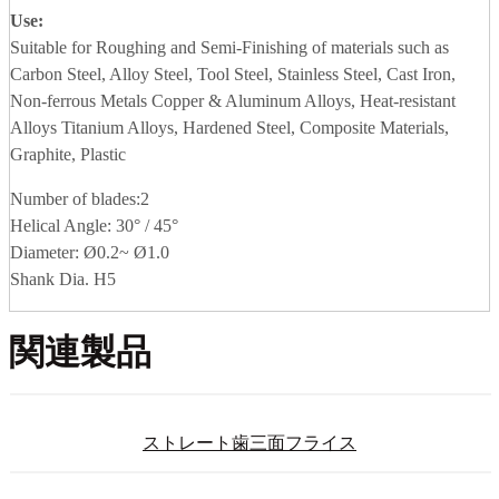
Use:
Suitable for Roughing and Semi-Finishing of materials such as
Carbon Steel, Alloy Steel, Tool Steel, Stainless Steel, Cast Iron,
Non-ferrous Metals Copper & Aluminum Alloys, Heat-resistant
Alloys Titanium Alloys, Hardened Steel, Composite Materials,
Graphite, Plastic
Number of blades:2
Helical Angle: 30° / 45°
Diameter: Ø0.2~ Ø1.0
Shank Dia. H5
関連製品
ストレート歯三面フライス