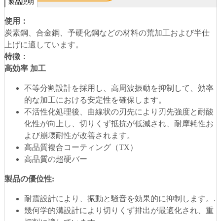
製品説明
使用：
炭素鋼、合金鋼、予硬化鋼などの材料の荒加工および半仕
上げに適しています。
特徴：
高効率
加工
不等分割設計を採用し、高周波振動を抑制して、効率
的な加工における安定性を確保します。
不活性化処理後、曲線状の刃先により刃先強度と耐酸
化性が向上し、切りくず抵抗が低減され、耐摩耗性お
よび崩壊耐性が改善されます。
高品質複合コーティング（TX）
高品質の超硬バー
製品の優位性
:
耐震設計により、振動と騒音を効果的に抑制します。.
幾何学的溝設計により切りくず排出が最適化され、重