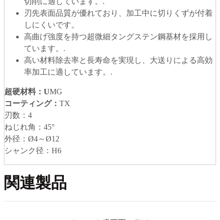
切削に適しています。.
刃先表面品質が優れており、加工中に切りくずが付着
しにくいです。
高曲げ強度を持つ超微細タングステン鋼基材を採用し
ています。.
高い材料除去率と長寿命を実現し、大送りによる高効
率加工に適しています。.
超硬材料
：U
MG
コーティング：
TX
刃数：4
ねじれ角：45°
外径：Ø4～Ø12
シャンク径：H6
関連製品