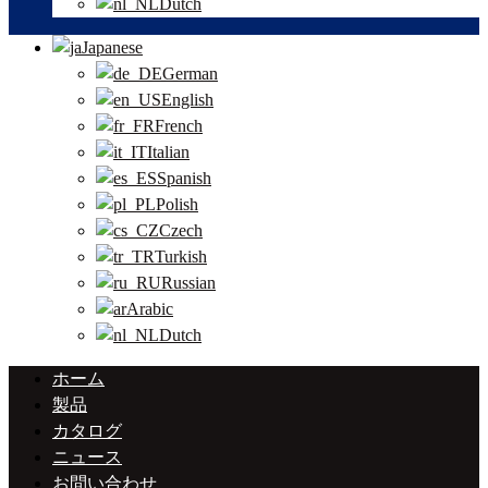
Dutch
Japanese
German
English
French
Italian
Spanish
Polish
Czech
Turkish
Russian
Arabic
Dutch
ホーム
製品
カタログ
ニュース
お問い合わせ