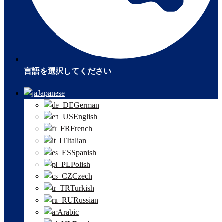
言語を選択してください
Japanese
German
English
French
Italian
Spanish
Polish
Czech
Turkish
Russian
Arabic