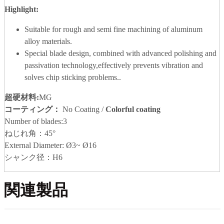
H
ighlight:
Suitable for rough and semi fine machining of aluminum
alloy materials.
Special blade design, combined with advanced polishing and
passivation technology,effectively prevents vibration and
solves chip sticking problems..
超硬材料
:
MG
コーティング：
No Coating /
Colorful coating
Number of blades:3
ねじれ角：45°
External Diameter: Ø3~ Ø16
シャンク径：H6
関連製品