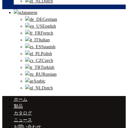
Dutch
Japanese
German
English
French
Italian
Spanish
Polish
Czech
Turkish
Russian
Arabic
Dutch
ホーム
製品
カタログ
ニュース
お問い合わせ