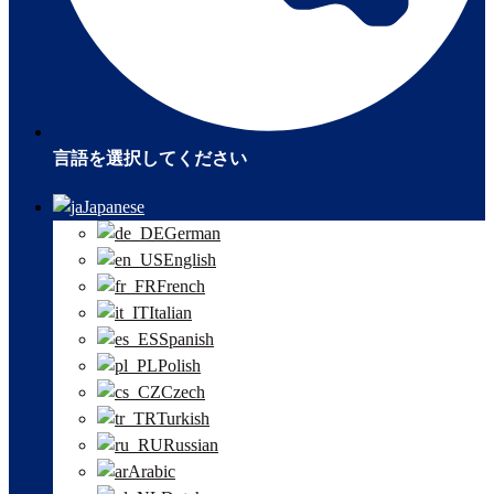
言語を選択してください
Japanese
German
English
French
Italian
Spanish
Polish
Czech
Turkish
Russian
Arabic