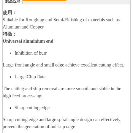
製品説明
使用：
Suitable for Roughing and Semi-Finishing of materials such as
Alumium and Copper
特徴：
U
niversal aluminium end
Inhibition of burr
Large front angle and small edge achieve excellent cutting effect.
Large Chip flute
The cutting and ship removal are more smooth and stable in the
high feed processing.
Sharp cutting edge
Sharp cutting edge and large spiral angle design can effectively
prevent the generation of built-up edge.