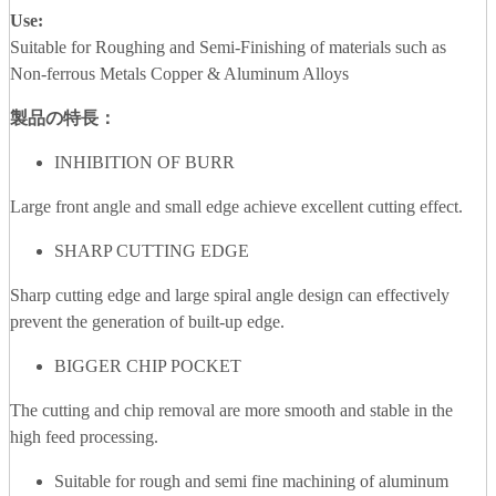
Use:
Suitable for Roughing and Semi-Finishing of materials such as
Non-ferrous Metals Copper & Aluminum Alloys
製品の特長：
INHIBITION OF BURR
Large front angle and small edge achieve excellent cutting effect.
SHARP CUTTING EDGE
Sharp cutting edge and large spiral angle design can effectively
prevent the generation of built-up edge.
BIGGER CHIP POCKET
The cutting and chip removal are more smooth and stable in the
high feed processing.
Suitable for rough and semi fine machining of aluminum