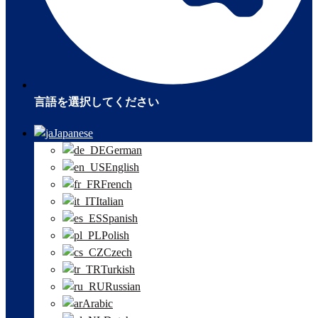
言語を選択してください
Japanese
German
English
French
Italian
Spanish
Polish
Czech
Turkish
Russian
Arabic