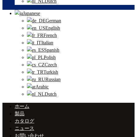
Dutch
Japanese
German
English
French
Italian
Spanish
Polish
Czech
Turkish
Russian
Arabic
Dutch
ホーム
製品
カタログ
ニュース
お問い合わせ