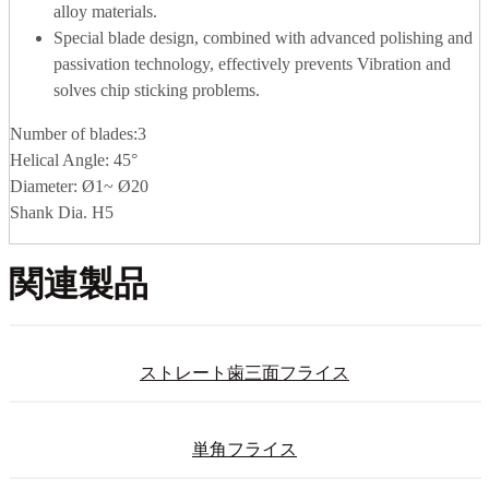
alloy materials.
Special blade design, combined with advanced polishing and
passivation technology, effectively prevents Vibration and
solves chip sticking problems.
Number of blades:3
Helical Angle: 45°
Diameter: Ø1~ Ø20
Shank Dia. H5
関連製品
ストレート歯三面フライス
単角フライス