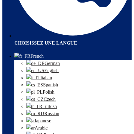
CHOISISSEZ UNE LANGUE
French
German
English
Italian
Spanish
Polish
Czech
Turkish
Russian
Japanese
Arabic