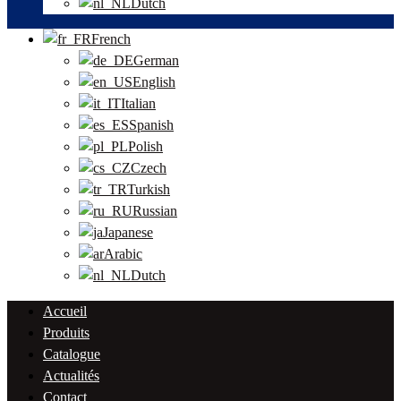
Dutch
French
German
English
Italian
Spanish
Polish
Czech
Turkish
Russian
Japanese
Arabic
Dutch
Accueil
Produits
Catalogue
Actualités
Contact