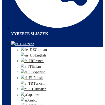
VYBERTE SI JAZYK
Czech
German
English
French
Italian
Spanish
Polish
Turkish
Russian
Japanese
Arabic