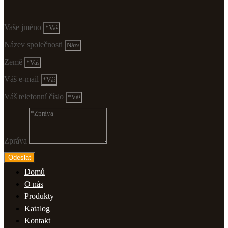
Vaše jméno
Název společnosti
Země
Váš e-mail
Váš telefonní číslo
Zpráva
Odeslat
Domů
O nás
Produkty
Katalog
Kontakt