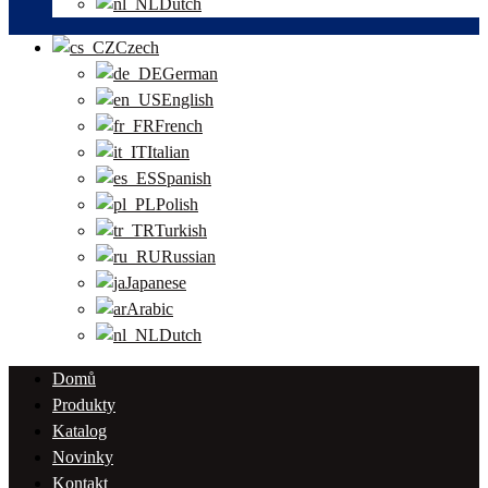
Dutch
Czech
German
English
French
Italian
Spanish
Polish
Turkish
Russian
Japanese
Arabic
Dutch
Domů
Produkty
Katalog
Novinky
Kontakt