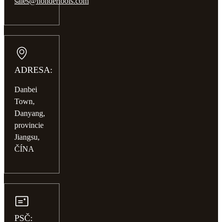
sales@hondertools.com
ADRESA:
Danbei
Town,
Danyang,
provincie
Jiangsu,
ČÍNA
PSČ: