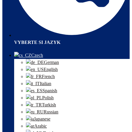
VYBERTE SI JAZYK
Czech
German
English
French
Italian
Spanish
Polish
Turkish
Russian
Japanese
Arabic