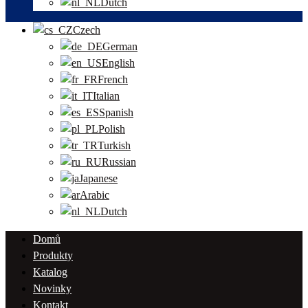
Dutch
Czech
German
English
French
Italian
Spanish
Polish
Turkish
Russian
Japanese
Arabic
Dutch
Domů
Produkty
Katalog
Novinky
Kontakt