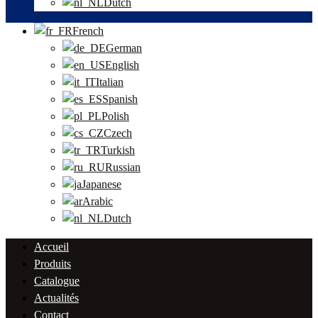
Dutch
French
German
English
Italian
Spanish
Polish
Czech
Turkish
Russian
Japanese
Arabic
Dutch
Accueil
Produits
Catalogue
Actualités
Contact