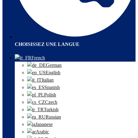
CHOISISSEZ UNE LANGUE
French
German
English
Italian
Spanish
Polish
Czech
Turkish
Russian
Japanese
Arabic