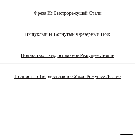
Фреза Из Быстрорежущей Стали
Выпуклый И Вогнутый Фрезерный Нож
Полностью Твердосплавное Режущее Лезвие
Полностью Твердосплавное Узкое Режущее Лезвие