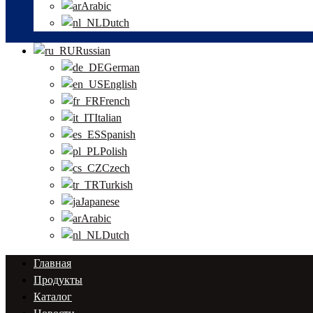
Arabic
Dutch
Russian
German
English
French
Italian
Spanish
Polish
Czech
Turkish
Japanese
Arabic
Dutch
Главная
Продукты
Каталог