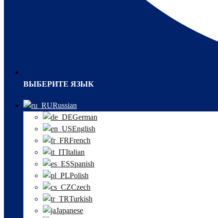
ВЫБЕРИТЕ ЯЗЫК
Russian
German
English
French
Italian
Spanish
Polish
Czech
Turkish
Japanese