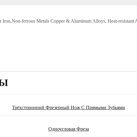
 Cast Iron,Non-ferrous Metals Copper & Aluminum Alloys, Heat-resistant
РЫ
Трёхсторонний Фрезерный Нож С Прямыми Зубьями
Одноугловая Фреза