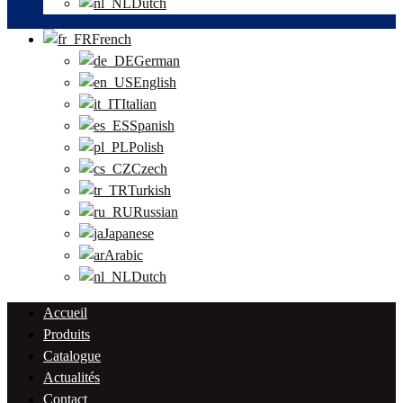
Dutch
French
German
English
Italian
Spanish
Polish
Czech
Turkish
Russian
Japanese
Arabic
Dutch
Accueil
Produits
Catalogue
Actualités
Contact