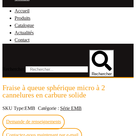
Accueil
Produits
Catalogue
Actualités
Contact
Rechercher
Rechercher
Fraise à queue sphérique micro à 2
cannelures en carbure solide
SKU
Type:EMB
Catégorie :
Série EMB
Demande de renseignements
Contactez-nous maintenant par e-mail