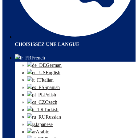
CHOISISSEZ UNE LANGUE
French
German
English
Italian
Spanish
Polish
Czech
Turkish
Russian
Japanese
Arabic