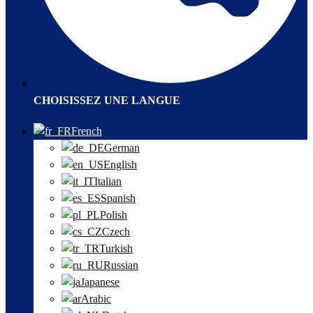
CHOISISSEZ UNE LANGUE
French
German
English
Italian
Spanish
Polish
Czech
Turkish
Russian
Japanese
Arabic