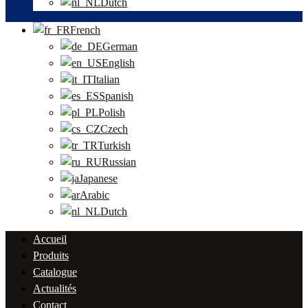
Dutch
French
German
English
Italian
Spanish
Polish
Czech
Turkish
Russian
Japanese
Arabic
Dutch
Accueil
Produits
Catalogue
Actualités
Contact