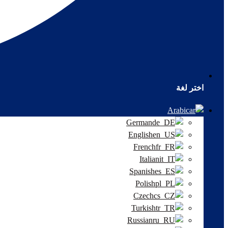
اختر لغة
Arabic
German
English
French
Italian
Spanish
Polish
Czech
Turkish
Russian