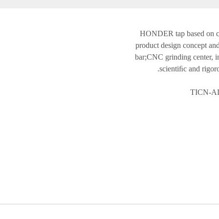
HONDER tap based on cus
product design concept and
bar;CNC grinding center, i
scientiﬁc and rigor
TICN-AL 