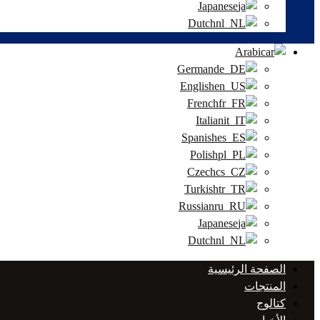
Japanese
Dutch
Arabic
German
English
French
Italian
Spanish
Polish
Czech
Turkish
Russian
Japanese
Dutch
الصفحة الرئيسية
المنتجات
كتالوج