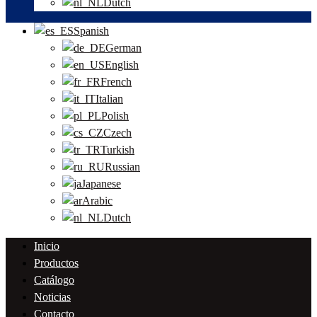
Dutch
Spanish
German
English
French
Italian
Polish
Czech
Turkish
Russian
Japanese
Arabic
Dutch
Inicio
Productos
Catálogo
Noticias
Contacto