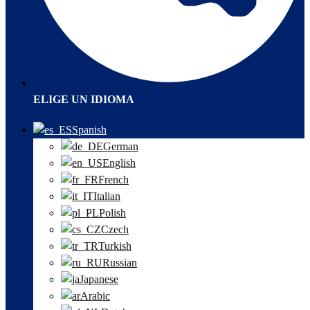
ELIGE UN IDIOMA
Spanish
German
English
French
Italian
Polish
Czech
Turkish
Russian
Japanese
Arabic