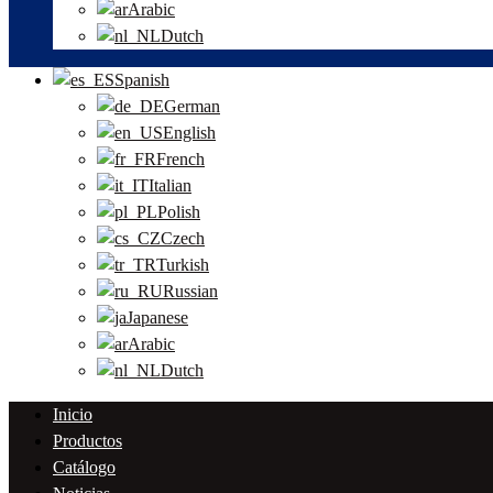
Arabic
Dutch
Spanish
German
English
French
Italian
Polish
Czech
Turkish
Russian
Japanese
Arabic
Dutch
Inicio
Productos
Catálogo