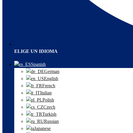
ELIGE UN IDIOMA
Spanish
German
English
French
Italian
Polish
Czech
Turkish
Russian
Japanese