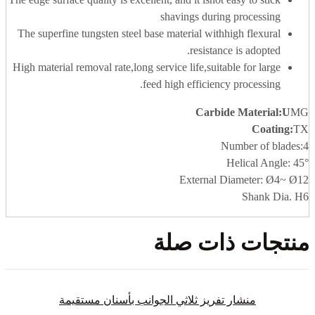
shavings during processing
The superfine tungsten steel base material withhigh flexural
resistance is adopted.
High material removal rate,long service life,suitable for large
feed high efficiency processing.
Carbide Material
:U
MG
Coating:
TX
Number of blades:4
Helical Angle: 45°
External Diameter: Ø4~ Ø12
Shank Dia. H6
منتجات ذات صلة
منشار تفريز ثلاثي الجوانب بأسنان مستقيمة