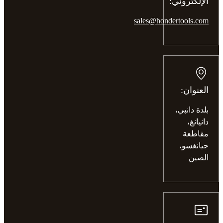
الإلكتروني:
sales@hondertools.com
العنوان:
بلدة دانبي،
دانيانغ،
مقاطعة
جيانغسو،
الصين