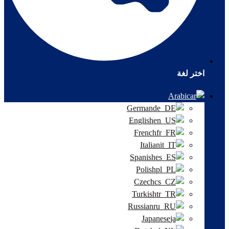
اختر لغة
Arabic
German
English
French
Italian
Spanish
Polish
Czech
Turkish
Russian
Japanese