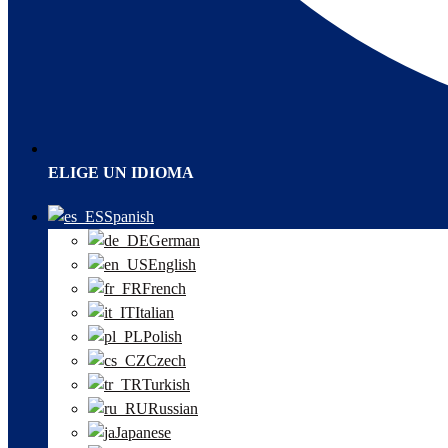
ELIGE UN IDIOMA
Spanish
German
English
French
Italian
Polish
Czech
Turkish
Russian
Japanese