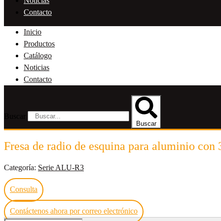
Noticias
Contacto
Inicio
Productos
Catálogo
Noticias
Contacto
Buscar
Buscar
Fresa de radio de esquina para aluminio con 
Categoría:
Serie ALU-R3
Consulta
Contáctenos ahora por correo electrónico