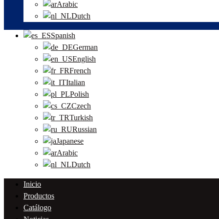
Arabic
Dutch
Spanish
German
English
French
Italian
Polish
Czech
Turkish
Russian
Japanese
Arabic
Dutch
Inicio
Productos
Catálogo