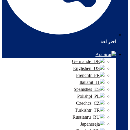
اختر لغة
Arabic
German
English
French
Italian
Spanish
Polish
Czech
Turkish
Russian
Japanese