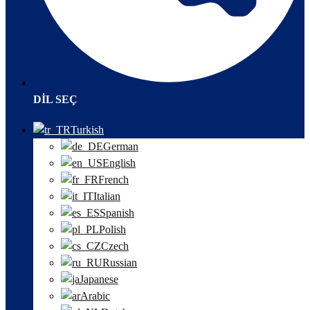
DIL SEÇ
Turkish
German
English
French
Italian
Spanish
Polish
Czech
Russian
Japanese
Arabic