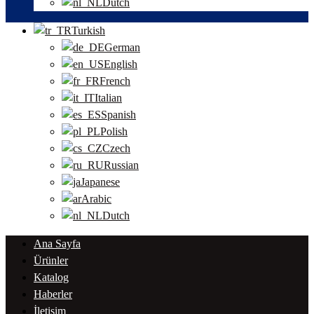
Dutch
Turkish
German
English
French
Italian
Spanish
Polish
Czech
Russian
Japanese
Arabic
Dutch
Ana Sayfa
Ürünler
Katalog
Haberler
İletişim