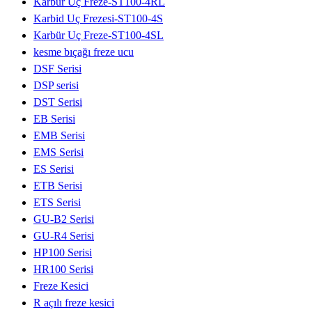
Karbür Uç Freze-ST100-4RL
Karbid Uç Frezesi-ST100-4S
Karbür Uç Freze-ST100-4SL
kesme bıçağı freze ucu
DSF Serisi
DSP serisi
DST Serisi
EB Serisi
EMB Serisi
EMS Serisi
ES Serisi
ETB Serisi
ETS Serisi
GU-B2 Serisi
GU-R4 Serisi
HP100 Serisi
HR100 Serisi
Freze Kesici
R açılı freze kesici