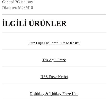
Car and 3C industry
Diameter: M4~M16
İLGILI ÜRÜNLER
Düz Dişli Üç Taraflı Freze Kesici
Tek Açılı Freze
HSS Freze Kesici
Dışbükey & İçbükey Freze Ucu