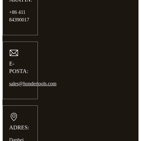
+86 411
84390017
E-
POSTA:
sales@hondertools.com
ADRES:
Danbei