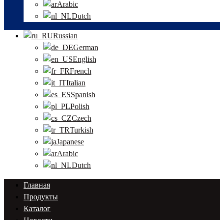
Arabic
Dutch
Russian
German
English
French
Italian
Spanish
Polish
Czech
Turkish
Japanese
Arabic
Dutch
Главная
Продукты
Каталог