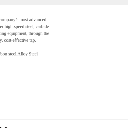
 company’s most advanced
r high-speed steel, carbide
ting equipment, through the
y, cost-eﬀective tap.
on steel,Alloy Steel