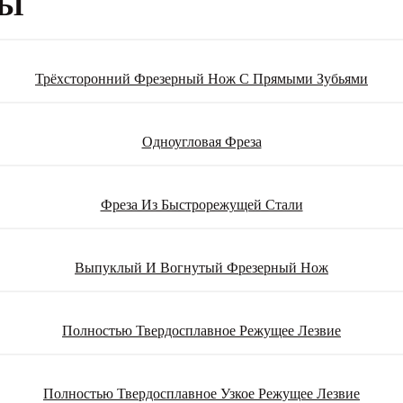
РЫ
Трёхсторонний Фрезерный Нож С Прямыми Зубьями
Одноугловая Фреза
Фреза Из Быстрорежущей Стали
Выпуклый И Вогнутый Фрезерный Нож
Полностью Твердосплавное Режущее Лезвие
Полностью Твердосплавное Узкое Режущее Лезвие