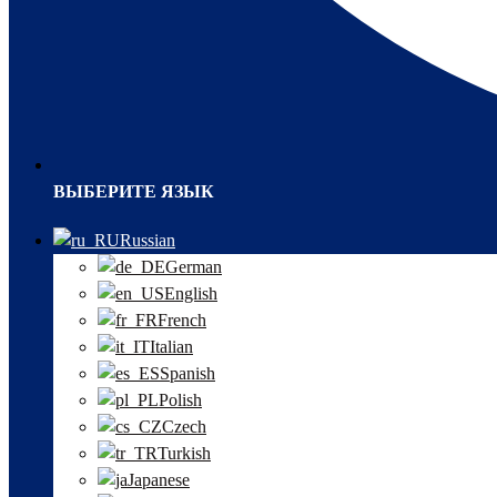
ВЫБЕРИТЕ ЯЗЫК
Russian
German
English
French
Italian
Spanish
Polish
Czech
Turkish
Japanese