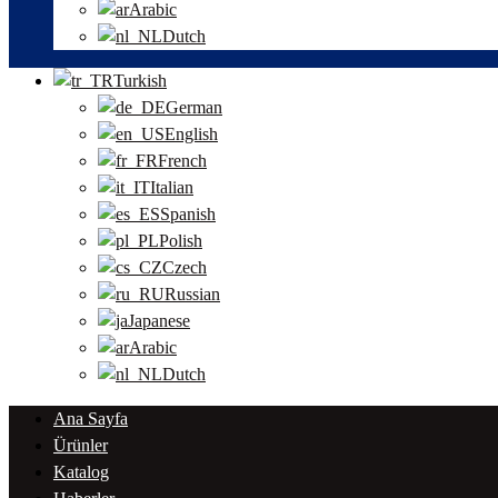
Arabic
Dutch
Turkish
German
English
French
Italian
Spanish
Polish
Czech
Russian
Japanese
Arabic
Dutch
Ana Sayfa
Ürünler
Katalog