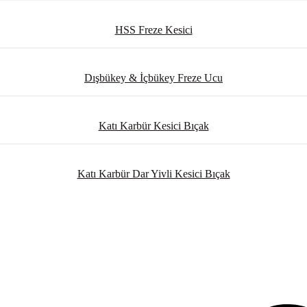
HSS Freze Kesici
Dışbükey & İçbükey Freze Ucu
Katı Karbür Kesici Bıçak
Katı Karbür Dar Yivli Kesici Bıçak