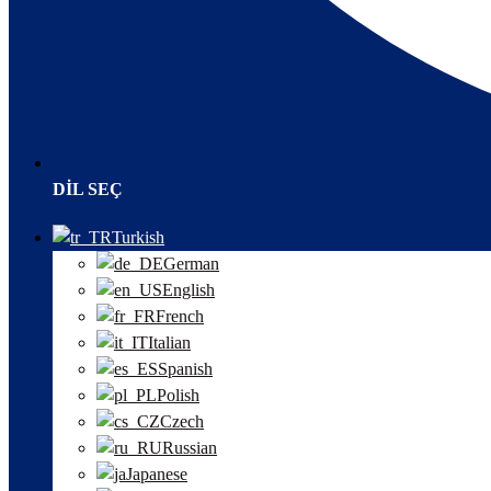
DIL SEÇ
Turkish
German
English
French
Italian
Spanish
Polish
Czech
Russian
Japanese