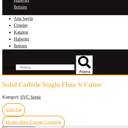
Haberler
İletişim
Ana Sayfa
Ürünler
Katalog
Haberler
İletişim
Arama
Arama
Solid Carbide Single Flute V-Cutter
Kategori:
SVC Serisi
Soru Sor
Hemen Bize E-posta Gönderin