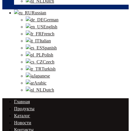
Dutch
Russian
German
English
French
Italian
Spanish
Polish
Czech
Turkish
Japanese
Arabic
Dutch
Главная
Продукты
Каталог
Новости
Контакты