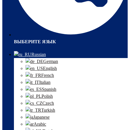
ВЫБЕРИТЕ ЯЗЫК
Russian
German
English
French
Italian
Spanish
Polish
Czech
Turkish
Japanese
Arabic