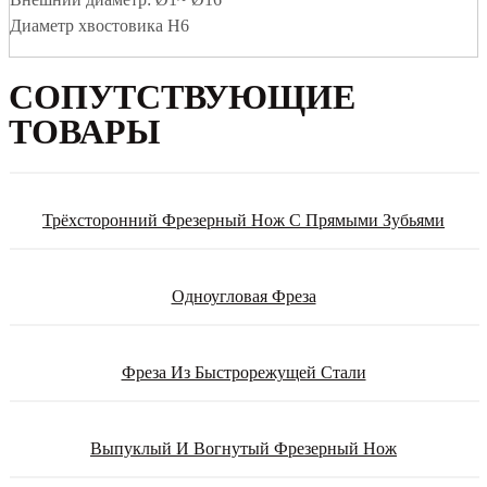
Диаметр хвостовика H6
СОПУТСТВУЮЩИЕ
ТОВАРЫ
Трёхсторонний Фрезерный Нож С Прямыми Зубьями
Одноугловая Фреза
Фреза Из Быстрорежущей Стали
Выпуклый И Вогнутый Фрезерный Нож