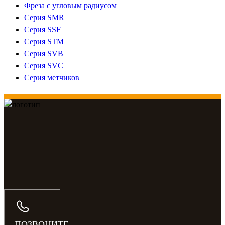
Фреза с угловым радиусом
Серия SMR
Серия SSF
Серия STM
Серия SVB
Серия SVC
Серия метчиков
ПОЗВОНИТЕ