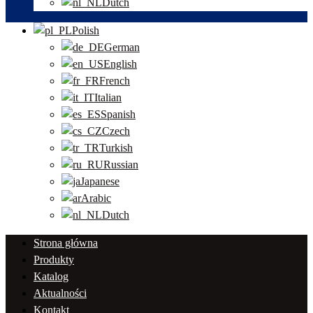
Dutch
Polish
German
English
French
Italian
Spanish
Czech
Turkish
Russian
Japanese
Arabic
Dutch
Strona główna
Produkty
Katalog
Aktualności
Kontakt