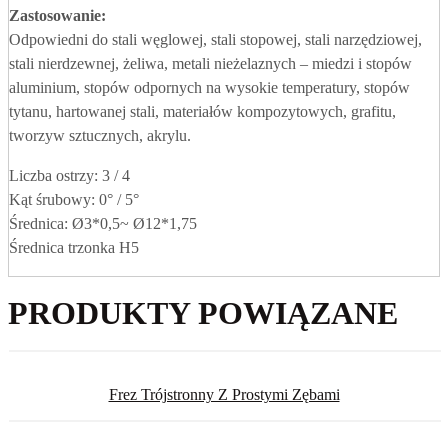
Zastosowanie:
Odpowiedni do stali węglowej, stali stopowej, stali narzędziowej,
stali nierdzewnej, żeliwa, metali nieżelaznych – miedzi i stopów
aluminium, stopów odpornych na wysokie temperatury, stopów
tytanu, hartowanej stali, materiałów kompozytowych, grafitu,
tworzyw sztucznych, akrylu.
Liczba ostrzy: 3 / 4
Kąt śrubowy: 0° / 5°
Średnica: Ø3*0,5~ Ø12*1,75
Średnica trzonka H5
PRODUKTY POWIĄZANE
Frez Trójstronny Z Prostymi Zębami