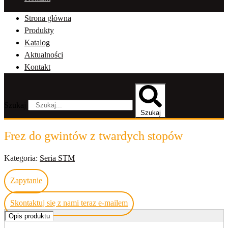
Strona główna
Produkty
Katalog
Aktualności
Kontakt
Szukaj
Szukaj
Frez do gwintów z twardych stopów
Kategoria:
Seria STM
Zapytanie
Skontaktuj się z nami teraz e-mailem
Opis produktu