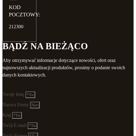
KOD
POCZTOWY:
212300
BĄDŹ NA BIEŻĄCO
Aby otrzymywać informacje dotyczące nowości, ofert oraz
najnowszych aktualizacji produktów, prosimy o podanie swoich
danych kontaktowych.
Twoje Imię
Nazwa Firmy
Kraj
Twój E-mail
Twój Numer