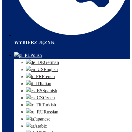
WYBIERZ JĘZYK
Polish
German
English
French
Italian
Spanish
Czech
Turkish
Russian
Japanese
Arabic