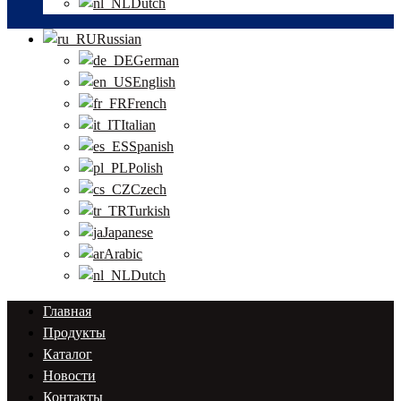
Dutch
Russian
German
English
French
Italian
Spanish
Polish
Czech
Turkish
Japanese
Arabic
Dutch
Главная
Продукты
Каталог
Новости
Контакты