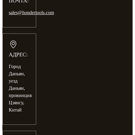
ПОЧТА:
sales@hondertools.com
АДРЕС:
Город
Даньян,
уезд
Даньян,
провинция
Цзянсу,
Китай