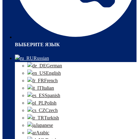
ВЫБЕРИТЕ ЯЗЫК
Russian
German
English
French
Italian
Spanish
Polish
Czech
Turkish
Japanese
Arabic