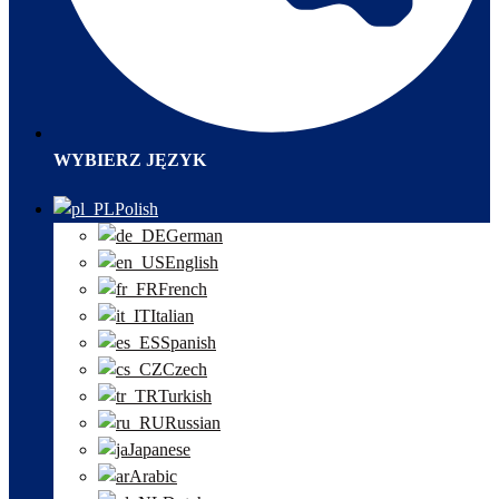
WYBIERZ JĘZYK
Polish
German
English
French
Italian
Spanish
Czech
Turkish
Russian
Japanese
Arabic