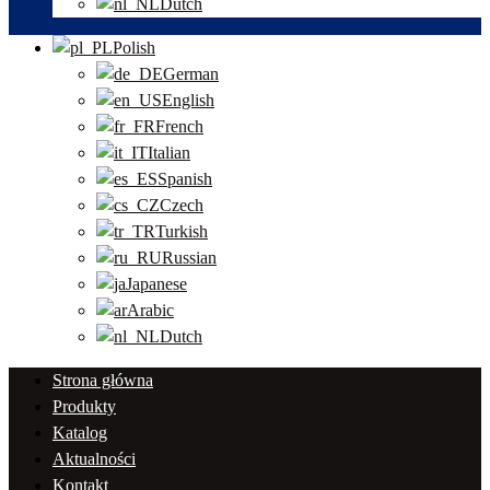
Dutch
Polish
German
English
French
Italian
Spanish
Czech
Turkish
Russian
Japanese
Arabic
Dutch
Strona główna
Produkty
Katalog
Aktualności
Kontakt