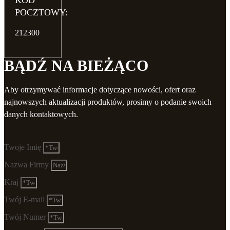
KOD
POCZTOWY:
212300
BĄDŹ NA BIEŻĄCO
Aby otrzymywać informacje dotyczące nowości, ofert oraz
najnowszych aktualizacji produktów, prosimy o podanie swoich
danych kontaktowych.
Twoje Imię
Nazwa Firmy
Kraj
Twój E-mail
Twój Numer