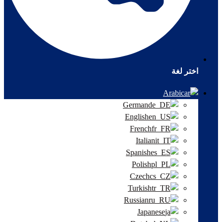
اختر لغة
Arabic
German
English
French
Italian
Spanish
Polish
Czech
Turkish
Russian
Japanese