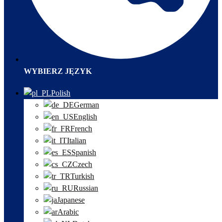
WYBIERZ JĘZYK
Polish
German
English
French
Italian
Spanish
Czech
Turkish
Russian
Japanese
Arabic