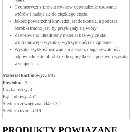
Geometryczny projekt rowków optymalizuje usuwanie
wiórów i nadaje się do ciężkiego cięcia.
Jakość powierzchni krawędzi jest doskonała, a podczas
obróbki trudno jest, by przyklejały się wióry.
Zastosowano ultradrobny materiał bazowy ze stali
wolframowej o wysokiej wytrzymałości na zginanie.
Wysoka szybkość usuwania materiału, długa żywotność,
odpowiednie do obróbki z dużą prędkością posuwu i wysoką
wydajnością.
Materiał karbidowy
:U
MG
Powłoka:
TX
Liczba ostrzy: 4
Kąt śrubowy: 45°
Średnica zewnętrzna: Ø4~ Ø12
Średnica trzonka H6
PRODUKTY POWIĄZANE