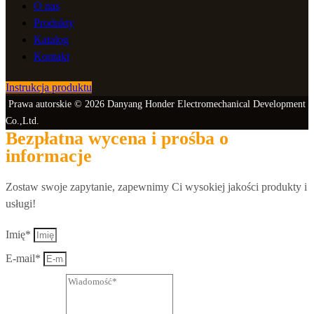
O nas
Produkty
Katalog
Kontakt
Instrukcja produktu
Prawa autorskie © 2026 Danyang Honder Electromechanical Development
Co.,Ltd.
Bezpłatna wycena i prośba o
informacje
Zostaw swoje zapytanie, zapewnimy Ci wysokiej jakości produkty i
usługi!
Imię*
E-mail*