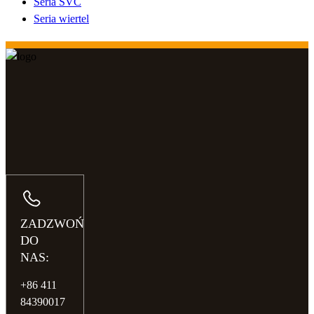
Seria SVC
Seria wiertel
ZADZWOŃ
DO
NAS:
+86 411
84390017