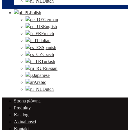
Dutch
Polish
German
English
French
Italian
Spanish
Czech
Turkish
Russian
Japanese
Arabic
Dutch
Strona główna
Produkty
Katalog
Aktualności
Kontakt