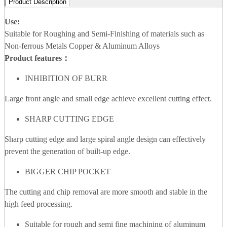
Product Description
Use:
Suitable for Roughing and Semi-Finishing of materials such as
Non-ferrous Metals Copper & Aluminum Alloys
Product features：
INHIBITION OF BURR
Large front angle and small edge achieve excellent cutting effect.
SHARP CUTTING EDGE
Sharp cutting edge and large spiral angle design can effectively
prevent the generation of built-up edge.
BIGGER CHIP POCKET
The cutting and chip removal are more smooth and stable in the
high feed processing.
Suitable for rough and semi fine machining of aluminum