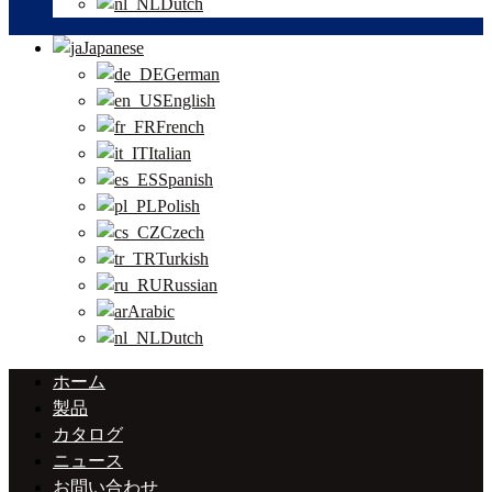
Dutch
Japanese
German
English
French
Italian
Spanish
Polish
Czech
Turkish
Russian
Arabic
Dutch
ホーム
製品
カタログ
ニュース
お問い合わせ