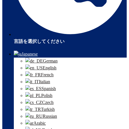
言語を選択してください
Japanese
German
English
French
Italian
Spanish
Polish
Czech
Turkish
Russian
Arabic