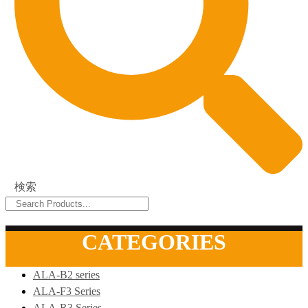
検索
CATEGORIES
ALA-B2 series
ALA-F3 Series
ALA-R3 Series