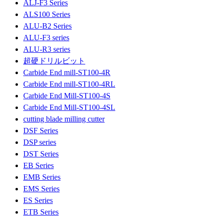
ALJ-F3 Series
ALS100 Series
ALU-B2 Series
ALU-F3 series
ALU-R3 series
超硬ドリルビット
Carbide End mill-ST100-4R
Carbide End mill-ST100-4RL
Carbide End Mill-ST100-4S
Carbide End Mill-ST100-4SL
cutting blade milling cutter
DSF Series
DSP series
DST Series
EB Series
EMB Series
EMS Series
ES Series
ETB Series