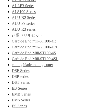
ALJ-F3 Series
ALS100 Series
ALU-B2 Series
ALU-F3 series
ALU-R3 series
超硬ドリルビット
Carbide End mill-ST100-4R
Carbide End mill-ST100-4RL
Carbide End Mill-ST100-4S
Carbide End Mill-ST100-4SL
cutting blade milling cutter
DSF Series
DSP series
DST Series
EB Series
EMB Series
EMS Series
ES Series