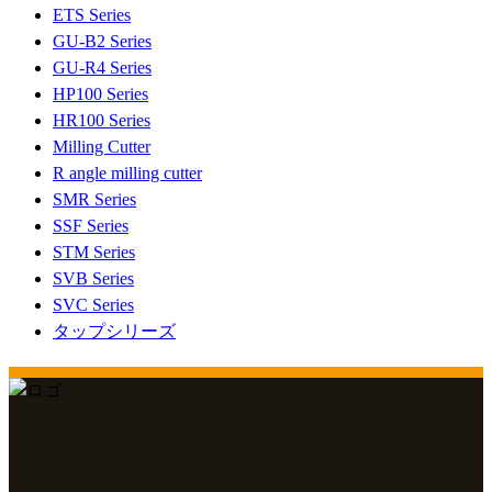
ETS Series
GU-B2 Series
GU-R4 Series
HP100 Series
HR100 Series
Milling Cutter
R angle milling cutter
SMR Series
SSF Series
STM Series
SVB Series
SVC Series
タップシリーズ