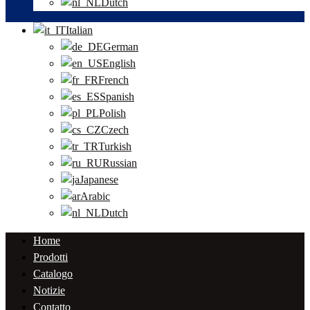
Dutch
Italian
German
English
French
Spanish
Polish
Czech
Turkish
Russian
Japanese
Arabic
Dutch
Home
Prodotti
Catalogo
Notizie
Contatto