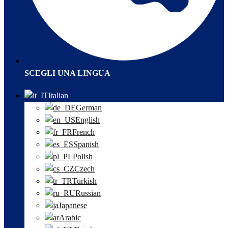
SCEGLI UNA LINGUA
Italian
German
English
French
Spanish
Polish
Czech
Turkish
Russian
Japanese
Arabic