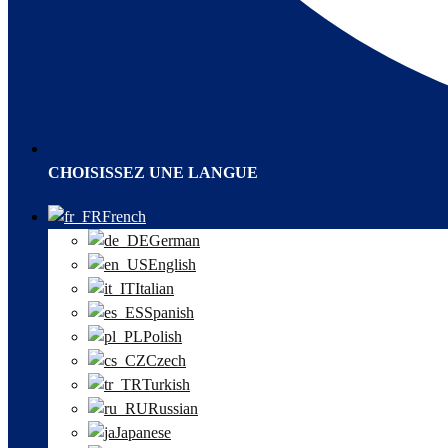
CHOISISSEZ UNE LANGUE
French
German
English
Italian
Spanish
Polish
Czech
Turkish
Russian
Japanese