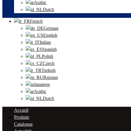
Arabic
Dutch
French
German
English
Italian
Spanish
Polish
Czech
Turkish
Russian
Japanese
Arabic
Dutch
Accueil
Produits
Catalogue