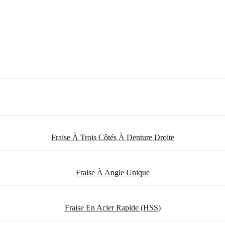
Fraise À Trois Côtés À Denture Droite
Fraise À Angle Unique
Fraise En Acier Rapide (HSS)