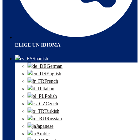
ELIGE UN IDIOMA
Spanish
German
English
French
Italian
Polish
Czech
Turkish
Russian
Japanese
Arabic