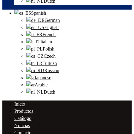
Dutch
Spanish
German
English
French
Italian
Polish
Czech
Turkish
Russian
Japanese
Arabic
Dutch
Inicio
Productos
Catálogo
Noticias
Contacto