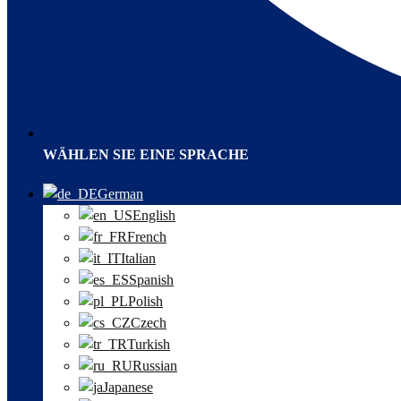
WÄHLEN SIE EINE SPRACHE
German
English
French
Italian
Spanish
Polish
Czech
Turkish
Russian
Japanese