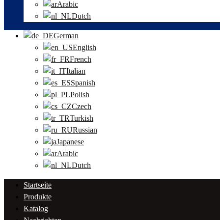
Arabic
Dutch
German
English
French
Italian
Spanish
Polish
Czech
Turkish
Russian
Japanese
Arabic
Dutch
Startseite
Produkte
Katalog