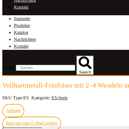
Nachrichten
Kontakt
Startseite
Produkte
Katalog
Nachrichten
Kontakt
Search
Search
Vollhartmetall-Fräsfräser mit 2–4 Wendeln u
SKU
Type:ES
Kategorie:
ES-Serie
Anfrage
Jetzt uns eine E-Mail senden