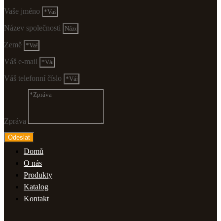
Vaše jméno
Název společnosti
Země
Váš e-mail
Váš telefonní číslo
Zpráva
Odeslat
Domů
O nás
Produkty
Katalog
Kontakt