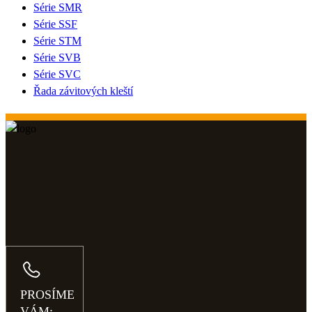
Série SMR
Série SSF
Série STM
Série SVB
Série SVC
Řada závitových kleští
PROSÍME
VÁM: