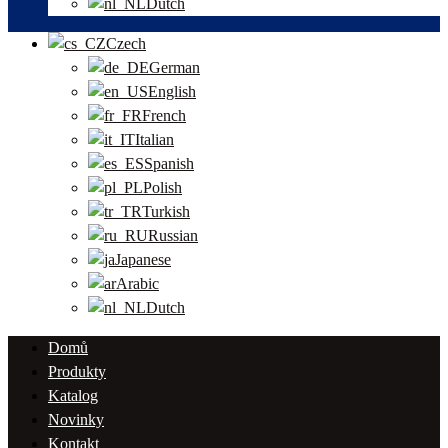
Dutch
Czech
German
English
French
Italian
Spanish
Polish
Turkish
Russian
Japanese
Arabic
Dutch
Domů
Produkty
Katalog
Novinky
Kontakt