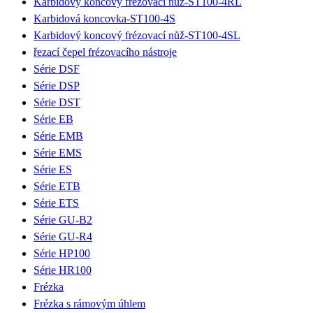
Karbidový koncový frézovací nůž-ST100-4RL
Karbidová koncovka-ST100-4S
Karbidový koncový frézovací nůž-ST100-4SL
řezací čepel frézovacího nástroje
Série DSF
Série DSP
Série DST
Série EB
Série EMB
Série EMS
Série ES
Série ETB
Série ETS
Série GU-B2
Série GU-R4
Série HP100
Série HR100
Frézka
Frézka s rámovým úhlem