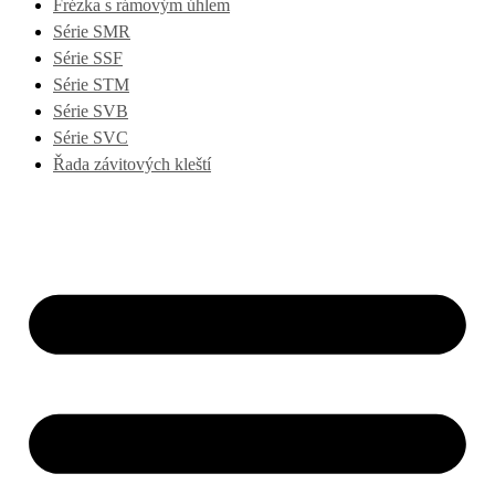
Frézka s rámovým úhlem
Série SMR
Série SSF
Série STM
Série SVB
Série SVC
Řada závitových kleští