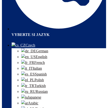
VYBERTE SI JAZYK
Czech
German
English
French
Italian
Spanish
Polish
Turkish
Russian
Japanese
Arabic