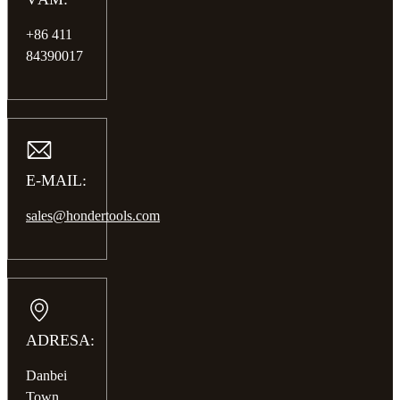
+86 411
84390017
E-MAIL:
sales@hondertools.com
ADRESA:
Danbei
Town,