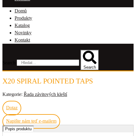
Domů
Produkty
Katalog
Novinky
Kontakt
Search
Search
X20 SPIRAL POINTED TAPS
Kategorie:
Řada závitových kleští
Dotaz
Napište nám teď e-mailem
Popis produktu