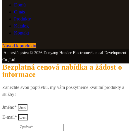
Domů
O nás
Produkty
Katalog
Kontakt
Návod k produktu
Autorská práva © 2026 Danyang Honder Electromechanical Development
Co.,Ltd.
Bezplatná cenová nabídka a žádost o
informace
Zanechte svou poptávku, my vám poskytneme kvalitní produkty a
služby!
Jméno*
E-mail*