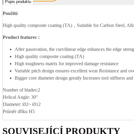
Popis produktu
Použití:
High quality composite coating (TA)，Suitable for Carbon Steel, All
Product features：
After passivation, the curvilinear edge enhances the edge stren
High quality composite coating (TA)
High toughness matrix for improved damage resistance
Variable pitch design ensures excellent wear Resistance and ove
Bigger core diameter design greatly Increases tool stiffness and
Number of blades:2
Helical Angle: 30°
Diameter: Ø2~ Ø12
Průměr dříku H5
SOUVISEJÍCÍ PRODUKTY