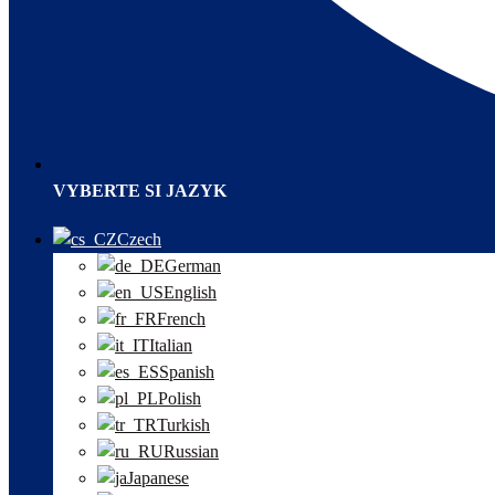
VYBERTE SI JAZYK
Czech
German
English
French
Italian
Spanish
Polish
Turkish
Russian
Japanese