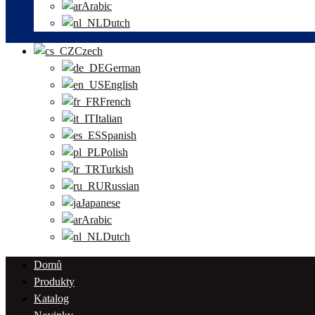
Arabic
Dutch
Czech
German
English
French
Italian
Spanish
Polish
Turkish
Russian
Japanese
Arabic
Dutch
Domů
Produkty
Katalog