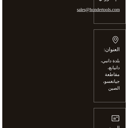
sales@hondertools.com
العنوان:
بلدة دانبي،
دانيانغ،
مقاطعة
جيانغسو،
الصين