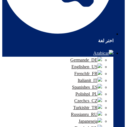
اختر لغة
Arabic
German
English
French
Italian
Spanish
Polish
Czech
Turkish
Russian
Japanese